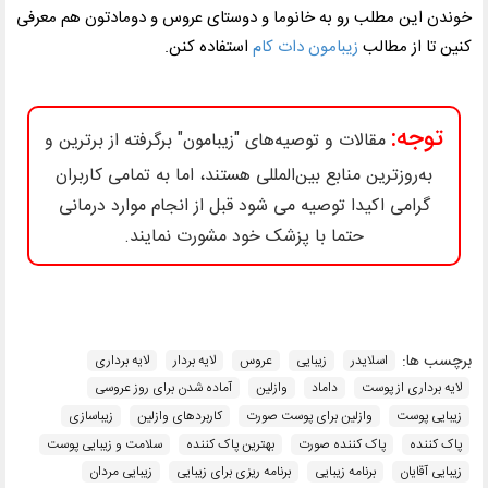
خوندن این مطلب رو به خانوما و دوستای عروس و دومادتون هم معرفی
کنین تا از مطالب
زیبامون دات کام
استفاده کنن.
توجه:
مقالات و توصیه‌های "زیبامون" برگرفته از برترین و
به‌روزترین منابع بین‌المللی هستند، اما به تمامی کاربران
گرامی اکیدا توصیه می شود قبل از انجام موارد درمانی
حتما با پزشک خود مشورت نمایند.
برچسب ها:
اسلایدر
زیبایی
عروس
لایه بردار
لایه برداری
لایه برداری از پوست
داماد
وازلین
آماده شدن برای روز عروسی
زیبایی پوست
وازلین برای پوست صورت
کاربردهای وازلین
زیباسازی
پاک کننده
پاک کننده صورت
بهترین پاک کننده
سلامت و زیبایی پوست
زیبایی آقایان
برنامه زیبایی
برنامه ریزی برای زیبایی
زیبایی مردان