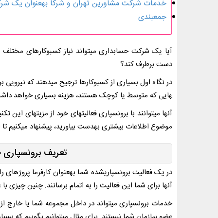
خدمات شرکت مشاورین تهران و شرکا به­عنوان یک ش
جمع­بندی
آیا یک شرکت حسابداری می­تواند نیاز کسب­وکار­های مختلف ر
دست برطرف کند؟
هایی که متوسط یا کوچک هستند، هزینه بسیاری خواهد داشت
آنها می­توانند با برون­سپاری فعالیت­های خود از مزیت­های این
موضوع اطلاعات بیشتری به­دست بیاورید، پیشنهاد می­کنیم تا ان
تعریف برون­سپاری
در یک فعالیت برون­سپاری­شده شما به­عنوان کارفرما پروژه­ای 
آنها برای شما این فعالیت را به اتمام برسانند. چنین چیزی 
عضو سازمان شما نیستند. برای مثال می­توانیم بگوییم که بسیاری