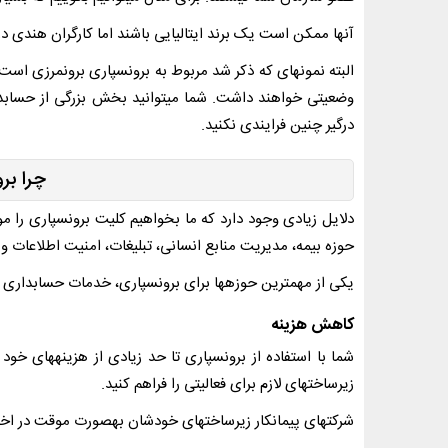
آنها ممکن است یک برند ایتالیایی باشند اما کارگران هندی در ه
البته نمونه­ای که ذکر شد مربوط به برون­سپاری برون­مرزی 
وضعیتی خواهند داشت. شما می­توانید بخش بزرگی از حسابد
درگیر چنین فرایندی نکنید.
چرا بر
دلایل زیادی وجود دارد که ما بخواهیم کلیت برون­سپاری را موثر
حوزه بیمه، مدیریت منابع انسانی، تبلیغات، امنیت اطلاعات و 
یکی از مهم­ترین حوزه­ها برای برون­سپاری، خدمات حسابداری اس
کاهش هزینه
شما با استفاده از برون­سپاری تا حد زیادی از هزینه­های خ
زیرساخت­های لازم برای فعالیتی را فراهم کنید.
شرکت­های پیمانکار زیرساخت­های خودشان به­صورت موقت در اخ