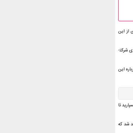
 از این
در نگاه اول بسیاری از کسب­وکار­ها ترجیح می­دهند که نیرویی بومی تربیت کنند و تمامی فعالیت­ها را به­شکل داخلی پیش ببرند. چنین کاری برای شرکت­
باره این
پارید تا
هی انجام خواهد شد که