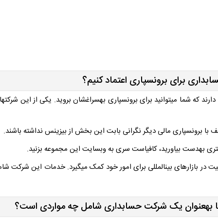
بداری برای برون­سپاری اعتماد کنیم؟
دارند که شما می­توانید برای برون­سپاری به­سراغشان بروید. یکی از این شرکت­
 با برون­سپاری مالی دیگر نگرانی بابت این بخش از بیزینس نداشته باشند.
تری به­دست بیاورید، کافی­است سری به وبسایت این مجموعه بزنید.
یت در بازار­های بین­المللی برای امور خود کمک می­گیرد. خدمات این شرکت شام
 به­عنوان یک شرکت حسابداری شامل چه مواردی است؟