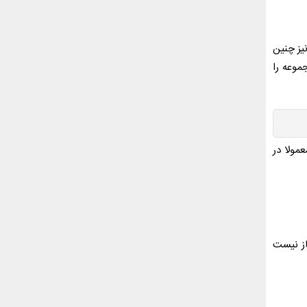
یز چنین
موعه را
عمولا در
از نیست