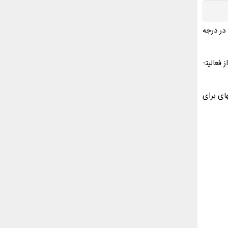
در درجه
کسب­وکارهای مختلف می­توانند در زمینه­های گوناگون از چنین شرکت­هایی مشاوره مالی بگیرند. در لایه بعدی، چنین شرکت­هایی می­توانند برخی از فعالیت­
ای برای