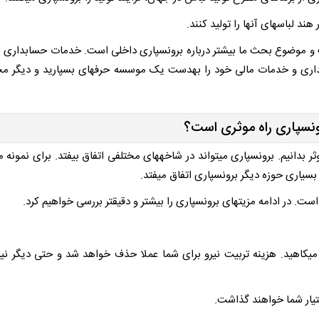
ند لباس­های آنها را تولید کنند.
است و موضوع بحث ما بیشتر درباره برون­سپاری داخلی است. خدمات حسابداری ن
اری و خدمات مالی خود را به­دست یک موسسه حرفه­ای بسپارید و دیگر مج
ون­سپاری راه موثری است؟
 بدانیم. برون­سپاری می­تواند در شاخه­های مختلفی اتفاق بیفتد. برای نمونه م
بسیاری حوزه دیگر برون­سپاری اتفاق میفتد.
ت. در ادامه مزیت­های برون­سپاری را بیشتر و دقیق­تر بررسی خواهیم کرد.
ود می­کاهید. هزینه تربیت نیرو برای شما عملا حذف خواهد شد و حتی دیگر نی
تیار شما خواهند گذاشت.