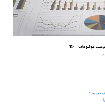
رست موضوعات
ی
ه می­دهد؟
؟