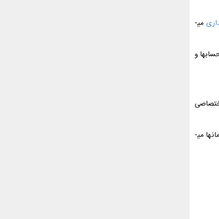
اری
می­
اب­ها و
اختصاصی
باید بگوییم که شرکت حسابداری و خدمات آن نیز در همین دسته قرار می­گیرند. علت این است که به­غیر از شرکت­های بسیار بزرگ، باقی سازمان­ها می­