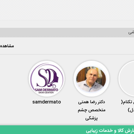
یشی
مشاهده 
تکنام(
دکتر رضا همتی
samdermato
دل)
متخصص چشم
پزشکی
رش کالا و خدمات زیبایی