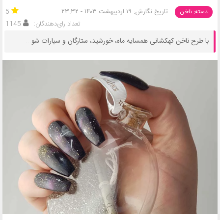
تاریخ نگارش: ۱۹ اردیبهشت ۱۴۰۳ - ۲۳:۳۲
5
دسته: ناخن
تعداد رای‌دهندگان:
1145
با طرح ناخن کهکشانی همسایه ماه، خورشید، ستارگان و سیارات شو...