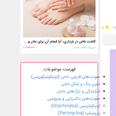
5
1
کاشت ناخن در بارداری؛ آیا انجام آن برای مادر و جنین خطر دارد؟
مشاهده
۱۱ مرداد ۱۴۰۵ - ۱۱:۰۸
فهرست موضوعات
عفونت‌های قارچی ناخن (اونیکومیکوزیس)
تغییر رنگ و شکل ناخن
شکنندگی و ترک‌های ناخن
عفونت‌های باکتریایی و ویروسی
اونیکولیزیس (Onycholysis)
پارونیشیا (Paronychia)