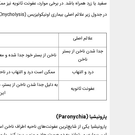
سفید یا زرد همراه باشد. در برخی موارد، عفونت ثانویه نیز 
در جدول زیر علائم اصلی بیماری اونیکولیزیس (
Onycholysis
علائم اصلی
جدا شدن ناخن از بستر
ناخن از بستر خود جدا شده و معمو
ناخن
درد و التهاب
ممکن است درد و التهاب در ناحی
به دلیل جدا شدن ناخن از بستر، 
عفونت ثانویه
این
پارونیشیا (
Paronychia
)
پارونیشیا یکی از شایع‌ترین عفونت‌های ناحیه اطراف ناخن است
این بیماری می‌تواند به دو صورت حاد و مزمن بروز کند. پارو