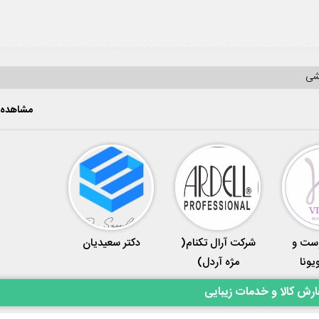
یشی
مشاهده 
وست و
شرکت آرال تکنام(
دکتر سعیدیان
یونا
مژه آردل)
رش کالا و خدمات زیبایی