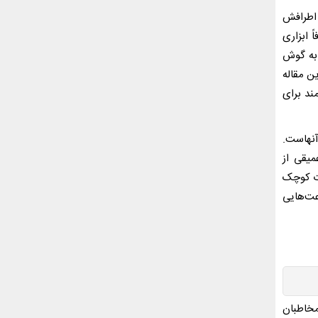
 اطرافش
 ابزاری
 به گوش
ن مقاله
ند برای
آنهاست.
میقی از
ات کوچک
عت‌هایی
مخاطبان