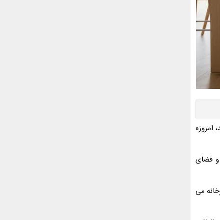
 امروزه
و فضای
خانه می