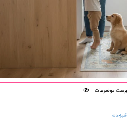
رست موضوعات
شپزخانه