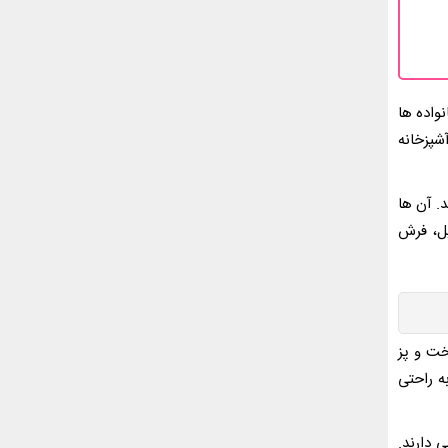
واده ها
شپزخانه
. آن ها
یل، فرش
خت و پز
ه راحتی
 دارند.