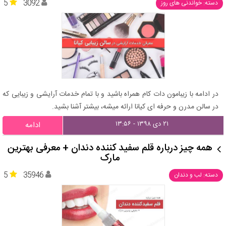
5
3092
دسته: خواندنی های روز
در ادامه با زیبامون دات کام همراه باشید و با تمام خدمات آرایشی و زیبایی که
در سالن مدرن و حرفه ای کیانا ارائه میشه، بیشتر آشنا بشید.
۲۱ دی ۱۳۹۸ - ۱۳:۵۶
ادامه
همه چیز درباره قلم سفید کننده دندان + معرفی بهترین
مارک
5
35946
دسته: لب و دندان