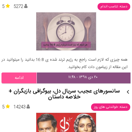
5
5272
دسته: تناسب اندام
همه چیزی که لازم است راجع به رژیم ترند شده ی 16:8 بدانید را میتوانید در
این مقاله از زیبامون دات کام بخوانید.
۲۰ دی ۱۳۹۸ - ۱۱:۴۸
ادامه
سانسورهای عجیب سریال دل، بیوگرافی بازیگران +
خلاصه داستان
5
14243
دسته: خواندنی های روز