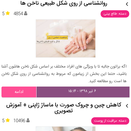
روانشناسی از روی شکل طبیعی ناخن ها
5
4854
دسته: طالع بینی
اگه براتون جالبه تا با ویژگی های افراد مختلف بر اساس شکل ناخن هاشون آشنا
باشید، حتما این بخش از زیبامون که مربوط به روانشناسی از روی شکل ناخن
ها است رو مطالعه کنید.
۶ تیر ۱۳۹۸ - ۱۵:۱۴
ادامه
کاهش چین و چروک صورت با ماساژ ژاپنی + آموزش
تصویری
5
10496
دسته: مراقبت از پوست