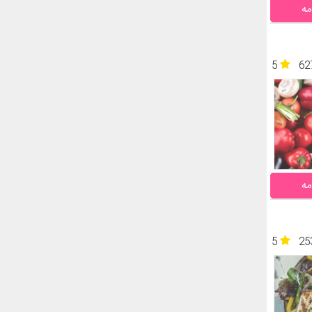
مه
5
62
مه
5
25