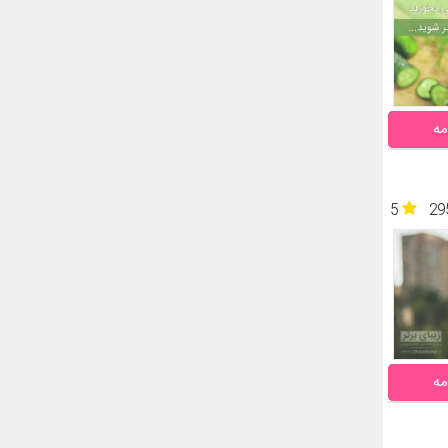
مه
5
29
مه