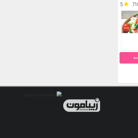
5
71
مه