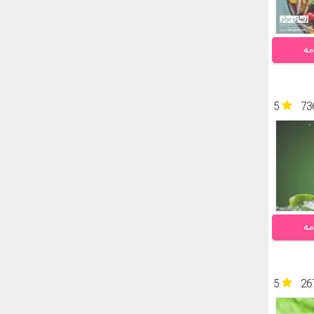
مه
5
73
مه
5
26