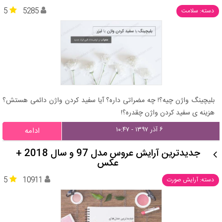
5
5285
دسته: سلامت
بلیچینگ واژن چیه؟! چه مضراتی داره؟ آیا سفید کردن واژن دائمی هستش؟
هزینه ی سفید کردن واژن چقدره؟!
۶ آذر ۱۳۹۷ - ۱۰:۴۷
ادامه
جدیدترین آرایش عروس مدل 97 و سال 2018 +
عکس
5
10911
دسته: آرایش صورت