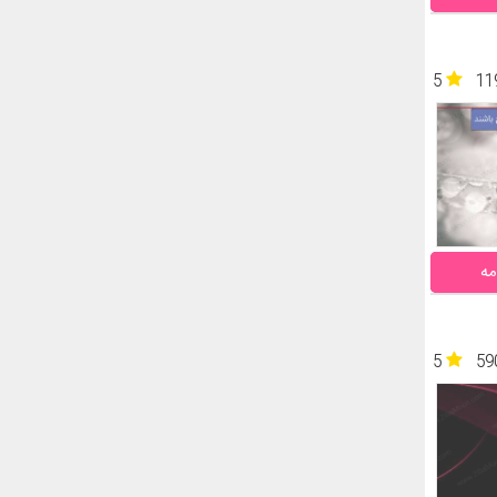
5
11
مه
5
59