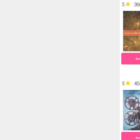
5
36
مه
5
40
مه