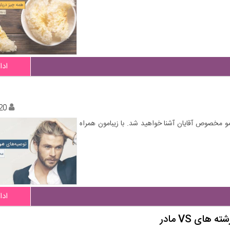
ادا
20
و مخصوص آقایان آشنا خواهید شد. با زیبامون همراه
ادا
ای VS مادر