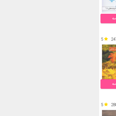
مه
5
24
مه
5
28