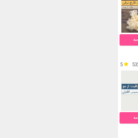
مه
5
53
مه