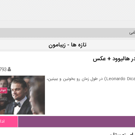
یشی
تازه ها - زیبامون
 در هالیوود + عکس
793
بیوگرافی کامل به همراه منتخب استایل لئوناردو دی کاپریو (Leonardo Dicaprio) در طول زمان رو بخونین و ببینین،
ادا