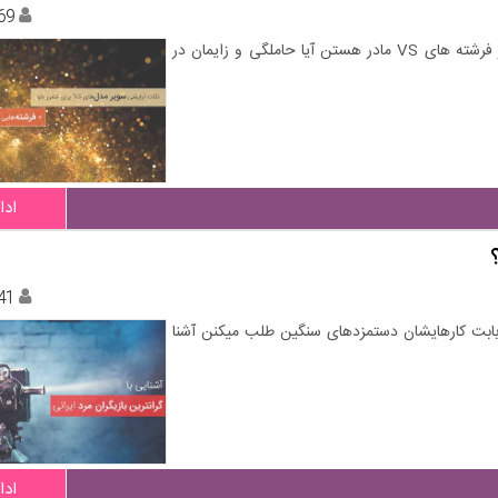
69
چجوری مثل سوپر مدل های معروف به نظر برسیم؟ کدام یک از فرشته های VS مادر هستن آیا حاملگی و زایمان در
ادا
41
 بابت کارهایشان دستمزدهای سنگین طلب میکنن آشنا
ادا