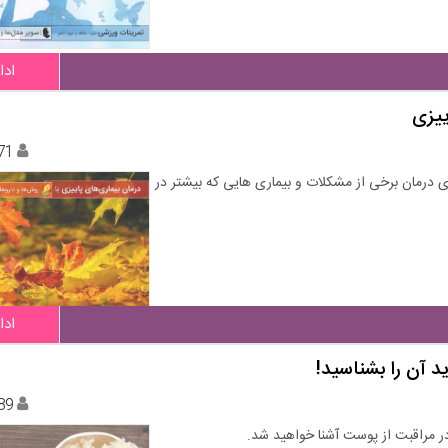
ادا
ییزی
71
ی درمان برخی از مشکلات و بیماری هایی که بیشتر در
ادا
د آن را بشناسید!
89