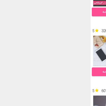
مه
5
32
مه
5
60