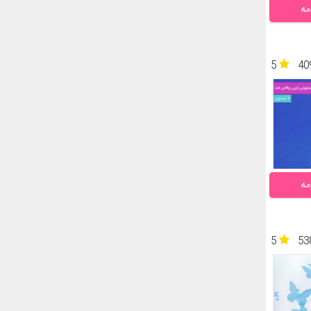
مه
5
40
مه
5
53