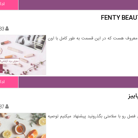
ادا
33
ی معروف هست که در این قسمت به طور کامل با اون
ادا
ییز
37
 فصل رو با سلامتی بگذرونید پیشنهاد میکنیم توصیه