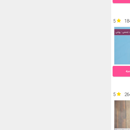
5
18
مه
5
26