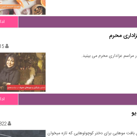
ادا
اداری محرم
15
مراسم عزاداری محرم می بینید.
ادا
یو
822
بافت موهایی برای دختر کوچولوهایی که تازه میخوان