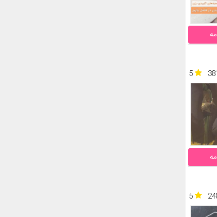
مه
5
38
مه
5
24