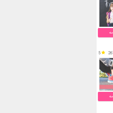
مه
5
26
مه