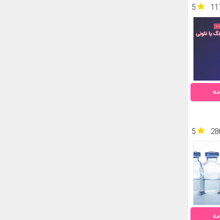
5
11
مه
5
28
مه