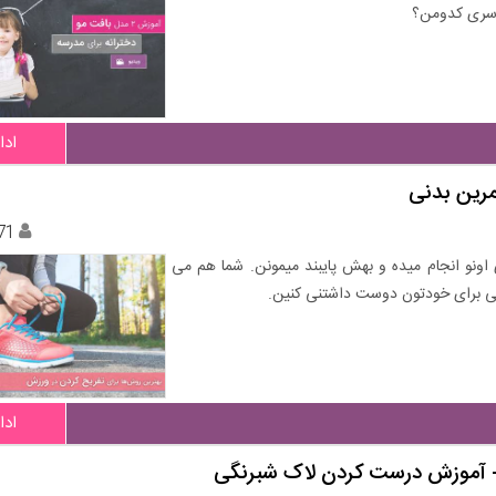
روسری کدومن؟
ادا
رین بدنی
71
ونو انجام میده و بهش پایبند میمونن. شما هم می
افی برای خودتون دوست داشتنی کنین.
ادا
 + آموزش درست کردن لاک شبرنگی