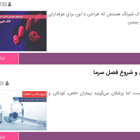
733
اک شبرنگ هستش که طراحی با اون برای طرفدارای
بینین.
ادا
س و شروع فصل سرما
61
ست، اما پزشکان می‌گویند بیماران خاص، کودکان و
ادا