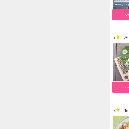
مه
5
29
مه
5
48