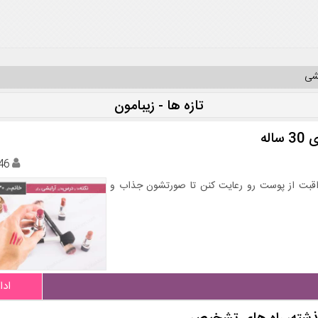
یشی
تازه ها - زیبامون
له
46
ورت و مراقبت از پوست رو رعایت کنن تا صورتشون جذاب و
ادا