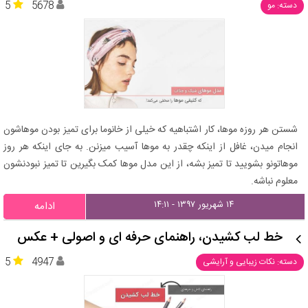
5
5678
دسته: مو
شستن هر روزه موها، کار اشتباهیه که خیلی از خانوما برای تمیز بودن موهاشون
انجام میدن، غافل از اینکه چقدر به موها آسیب میزنن. به جای اینکه هر روز
موهاتونو بشویید تا تمیز بشه، از این مدل موها کمک بگیرین تا تمیز نبودنشون
معلوم نباشه.
۱۴ شهریور ۱۳۹۷ - ۱۴:۱۱
ادامه
خط لب کشیدن، راهنمای حرفه ای و اصولی + عکس
5
4947
دسته: نکات زیبایی و آرایشی