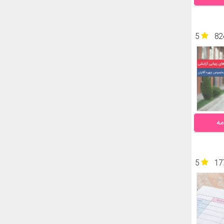
5
82
مه
5
17