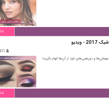
ادا
 ویدیو
911
ادا