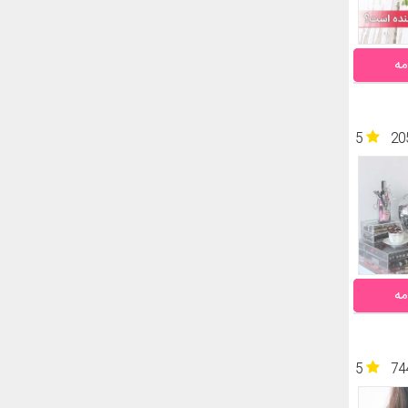
مه
5
20
مه
5
74