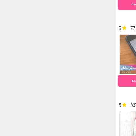
مه
5
77
مه
5
33