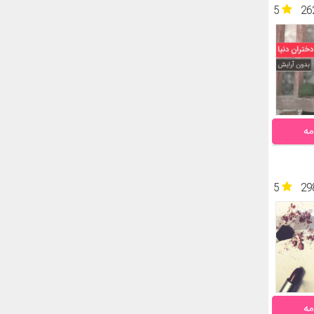
5
26
مه
5
29
مه