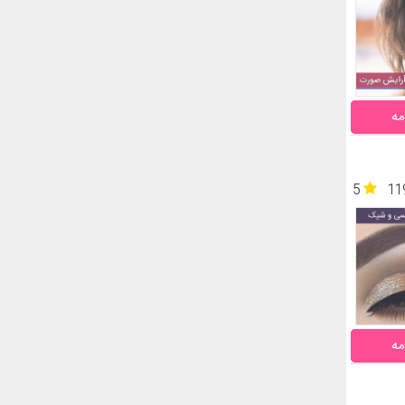
مه
5
11
مه