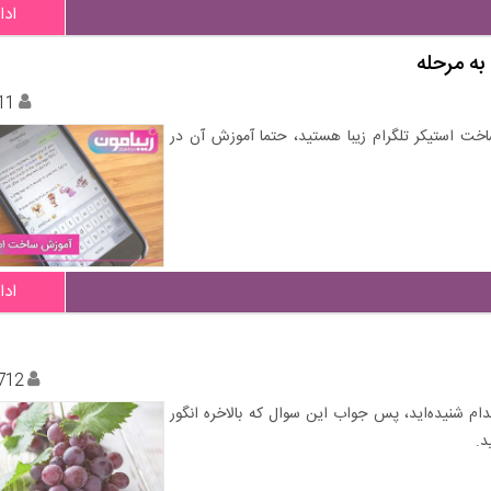
ادا
به مرحله
11
خت استیکر تلگرام زیبا هستید، حتما آموزش آن در
ادا
712
ام شنیده‌اید، پس جواب این سوال که بالاخره انگور
د.