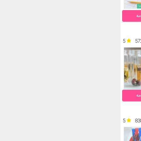
مه
5
57
مه
5
83