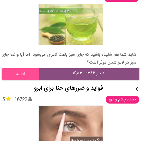
شاید شما هم شنیده باشید که چای سبز باعث لاغری می‌شود. اما آیا واقعا چای
سبز در لاغر شدن موثر است؟
۸ تیر ۱۳۹۶ - ۱۴:۵۳
ادامه
فواید و ضررهای حنا برای ابرو
5
16722
دسته: چشم و ابرو