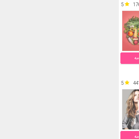
5
17
مه
5
44
مه