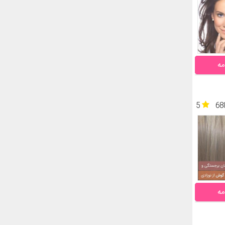
مه
5
68
مه