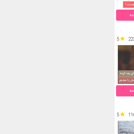
مه
5
22
مه
5
11