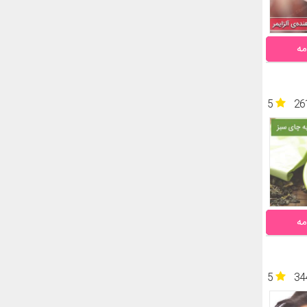
مه
5
26
مه
5
34