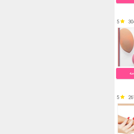
5
30
مه
5
26