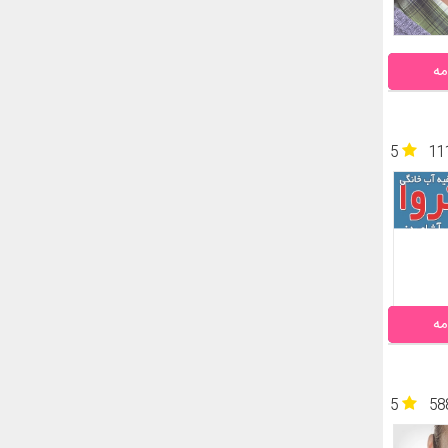
مه
5
11
مه
5
58