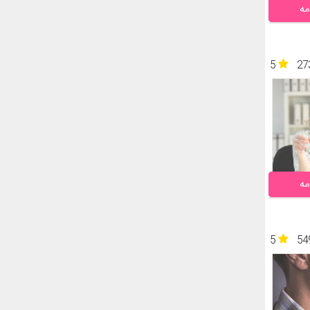
مه
5
27
مه
5
54