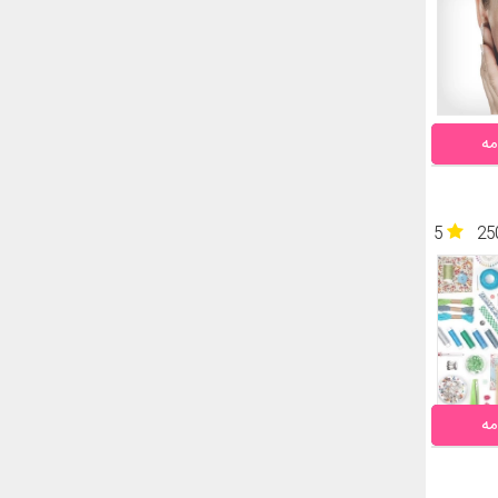
مه
5
25
مه