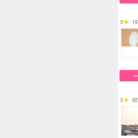
5
19
مه
5
92