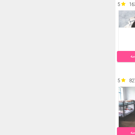
5
16
مه
5
82
مه