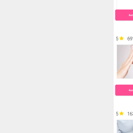
مه
5
69
مه
5
16