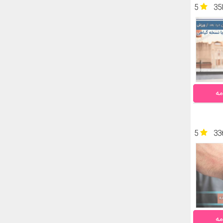
5
35
مه
5
33
مه