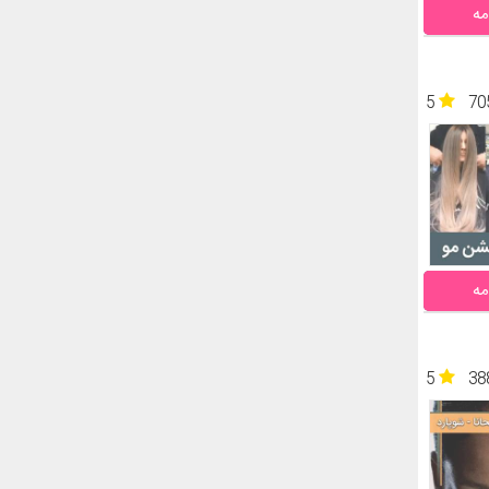
مه
5
70
مه
5
38