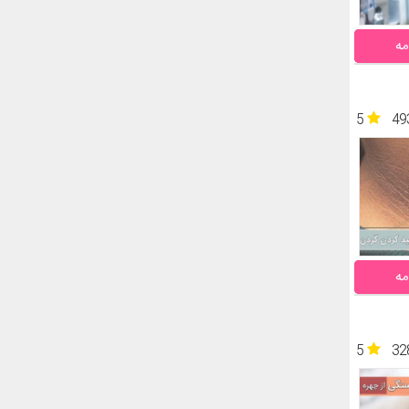
مه
5
49
مه
5
32