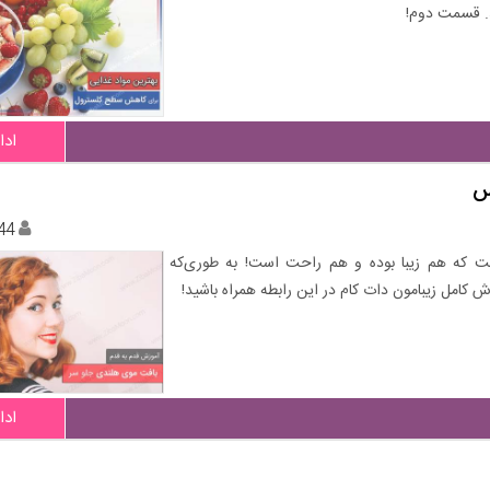
د. قسمت دوم!
ادا
س
44
است که هم زیبا بوده و هم راحت است! به طوری‌که
زش کامل زیبامون دات کام در این رابطه همراه باشید!
ادا