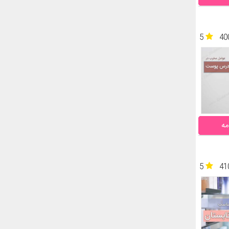
5
40
مه
5
41