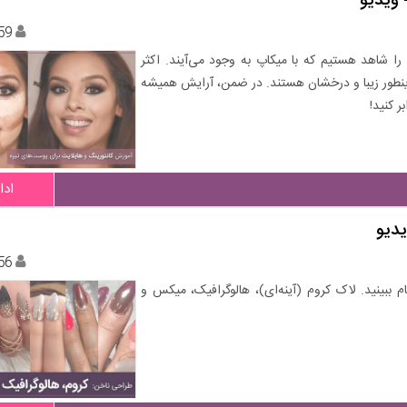
 ویدیو
59
را شاهد هستیم که با میکاپ به وجود می‌آیند. اکثر
 اینطور زیبا و درخشان هستند. در ضمن، آرایش همیشه
ر کنید!
ادا
یدیو
56
 2017 را در زیبامون دات کام ببینید. لاک کروم (آینه‌ای)، هالوگرافیک، میکس و