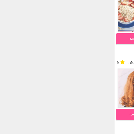
مه
5
55
مه