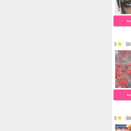
مه
5
56
مه
5
36