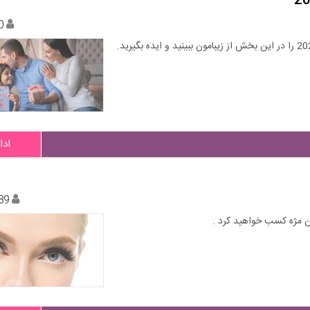
0
ادا
89
شن مژه کسب خواهید کرد .