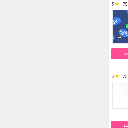
5
78
مه
5
76
مه