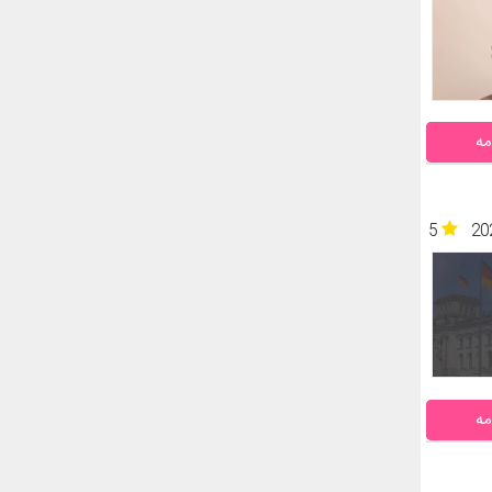
مه
5
20
مه