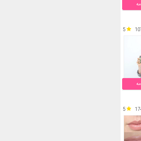
مه
5
10
مه
5
17