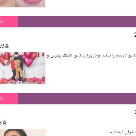
ادا
33
در ادامه این بخش از زیبامون ایده های عالی و خاص از ژست ولنتاین دونفره را ببینید و در روز ولنتاین 2024 بهترین و
ادا
8