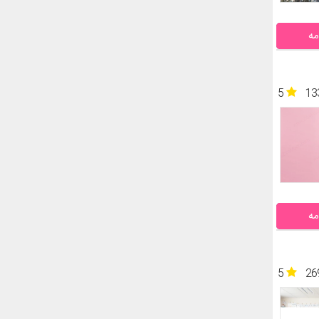
مه
5
13
مه
5
26