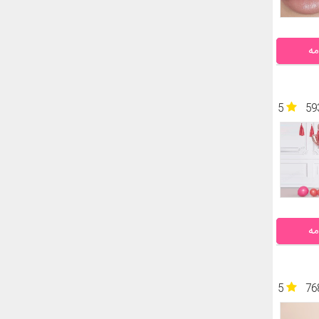
مه
5
59
مه
5
76