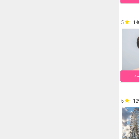
5
14
مه
5
12