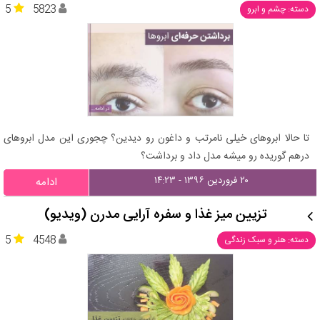
5
5823
دسته: چشم و ابرو
تا حالا ابروهای خیلی نامرتب و داغون رو دیدین؟ چجوری این مدل ابروهای
درهم گوریده رو میشه مدل داد و برداشت؟
۲۰ فروردین ۱۳۹۶ - ۱۴:۲۳
ادامه
تزیین میز غذا و سفره آرایی مدرن (ویدیو)
5
4548
دسته: هنر و سبک زندگی