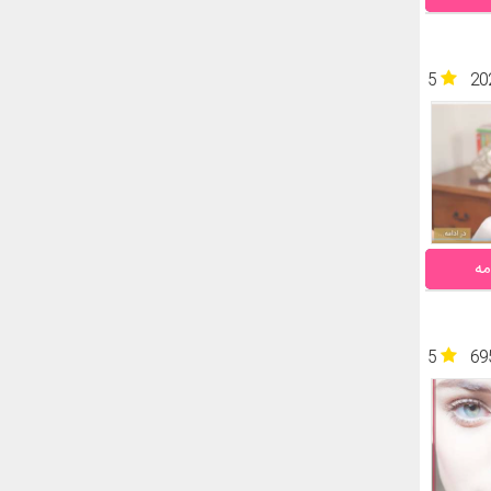
5
20
مه
5
69