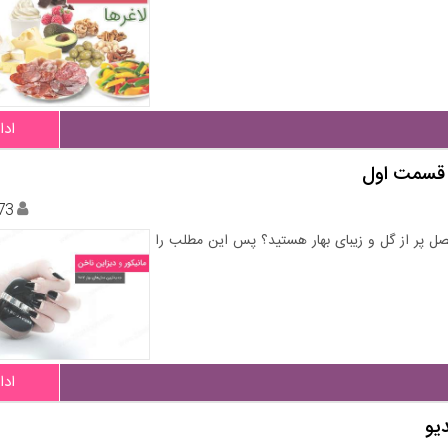
ادا
73
 فصل پر از گل و زیبای بهار هستید؟ پس این مطلب را
ادا
یو