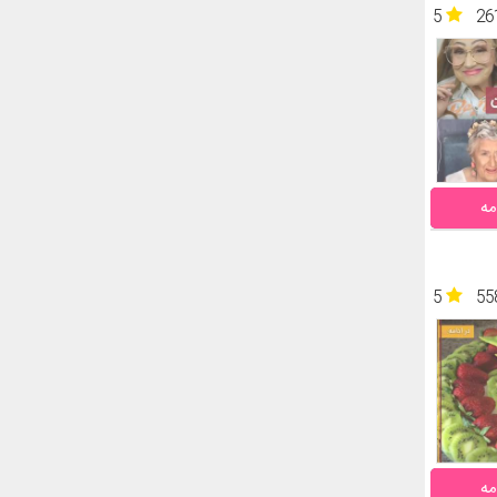
5
26
مه
5
55
مه