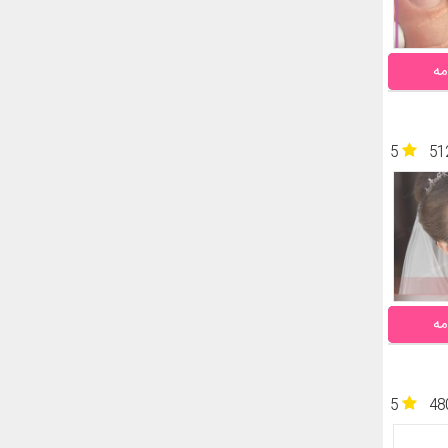
مه
5
51
مه
5
48