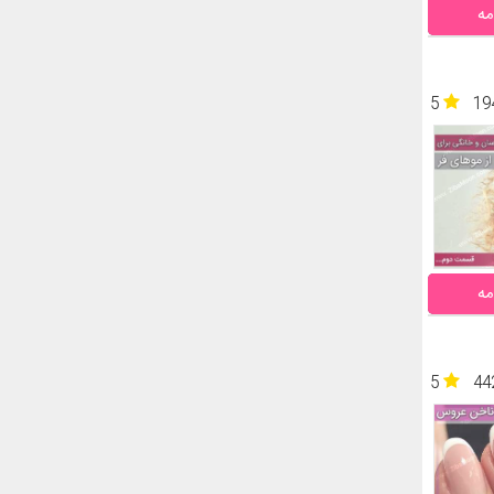
مه
5
19
مه
5
44