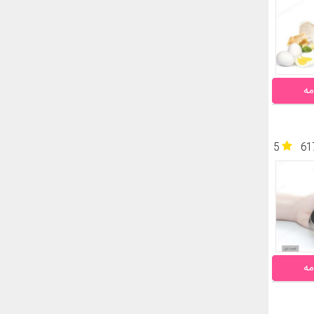
مه
5
61
مه