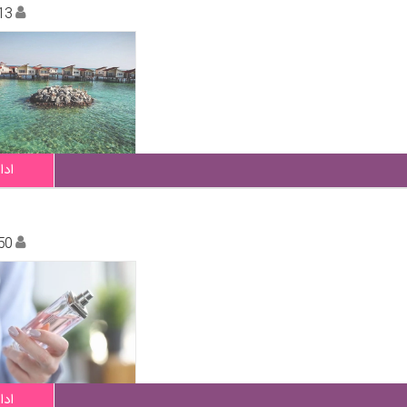
13
ادا
50
ادا