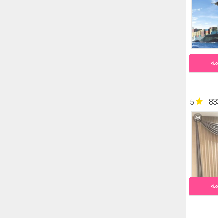
مه
5
83
مه