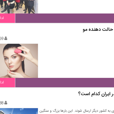
ادا
 حالت دهنده مو
69
ادا
ر ایران کدام است؟
88
ری به کشور دیگر ارسال شوند. این بارها بزرگ و سنگین