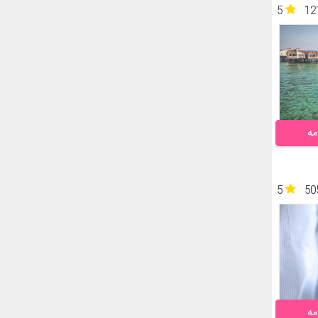
5
12
مه
5
50
مه