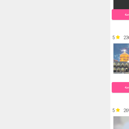
مه
5
23
مه
5
26