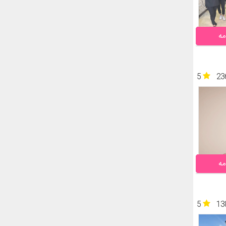
مه
5
23
مه
5
13