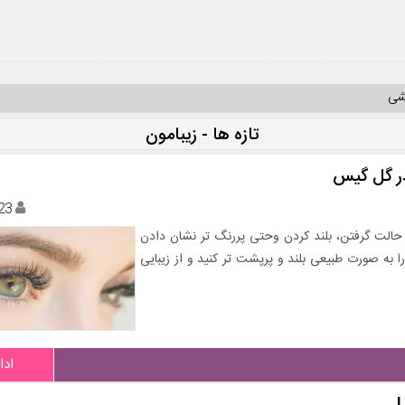
یشی
تازه ها - زیبامون
 در گل گیس
23
حالت گرفتن، بلند کردن وحتی پررنگ تر نشان دادن
 را به صورت طبیعی بلند و پرپشت تر کنید و از زیبایی
ادا