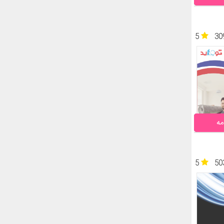
5
30
مه
5
50