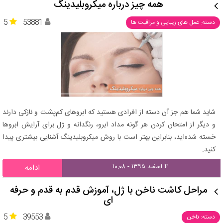
همه چیز درباره میکروبلیدینگ
5
53881
دسته: عمل های زیبایی و مراقبت ها
شاید شما هم جز آن دسته از افرادی هستید که ابروهای کم‌پشت و نازکی دارند
و دیگر از امتحان کردن هر گونه مداد ابرو، رنگدانه و ژل برای آرایش ابروها
خسته شده‌اید، بنابراین بهتر است با روش میکروبلیدینگ آشنایی بیشتری پیدا
کنید.
۴ اسفند ۱۳۹۵ - ۱۰:۰۸
ادامه
مراحل کاشت ناخن با ژل، آموزش قدم به قدم و حرفه
ای
5
39553
دسته: ناخن