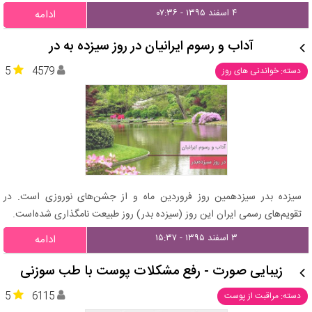
۴ اسفند ۱۳۹۵ - ۰۷:۳۶
ادامه
آداب و رسوم ایرانیان در روز سیزده به در
5
4579
دسته: خواندنی های روز
سیزده بدر سیزدهمین روز فروردین ماه و از جشن‌های نوروزی است. در
تقویم‌های رسمی ایران این روز (سیزده بدر) روز طبیعت نامگذاری شده‌است.
۳ اسفند ۱۳۹۵ - ۱۵:۳۷
ادامه
زیبایی صورت - رفع مشکلات پوست با طب سوزنی
5
6115
دسته: مراقبت از پوست