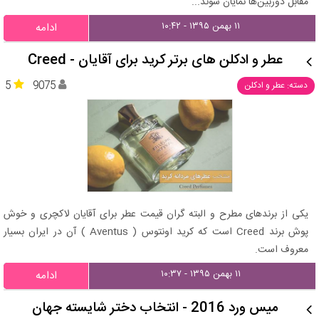
مقابل دوربین‌ها نمایان شوند...
۱۱ بهمن ۱۳۹۵ - ۱۰:۴۲
ادامه
عطر و ادکلن های برتر کرید برای آقایان - Creed
5
9075
دسته: عطر و ادکلن
یکی از برندهای مطرح و البته گران قیمت عطر برای آقایان لاکچری و خوش
پوش برند Creed است که کرید اونتوس ( Aventus ) آن در ایران بسیار
معروف است.
۱۱ بهمن ۱۳۹۵ - ۱۰:۳۷
ادامه
میس ورد 2016 - انتخاب دختر شایسته جهان