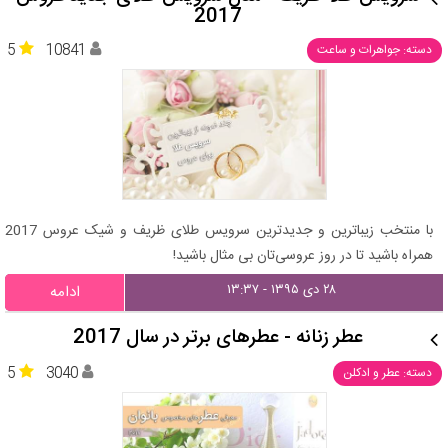
2017
5
10841
دسته: جواهرات و ساعت
با منتخب زیباترین و جدیدترین سرویس طلای ظریف و شیک عروس 2017
همراه باشید تا در روز عروسی‌تان بی مثال باشید!
۲۸ دی ۱۳۹۵ - ۱۳:۳۷
ادامه
عطر زنانه - عطرهای برتر در سال 2017
5
3040
دسته: عطر و ادکلن