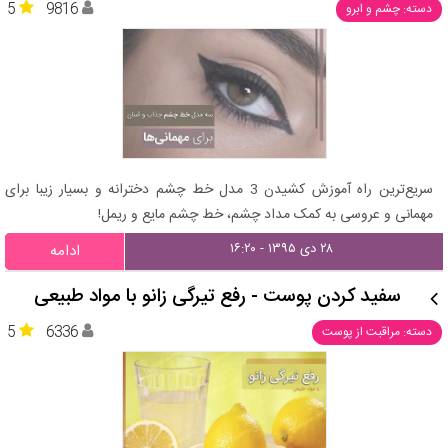
5
9816
دسته: چشم و ابرو
سریع‌ترین راه آموزش کشیدن 3 مدل خط چشم دخترانه و بسیار زیبا برای
مهمانی و عروسی به کمک مداد چشم، خط چشم مایع و ریمل!
۲۸ دی ۱۳۹۵ - ۱۶:۲۰
ادامه
سفید کردن پوست - رفع تیرگی زانو با مواد طبیعی
5
6336
دسته: مراقبت از پوست