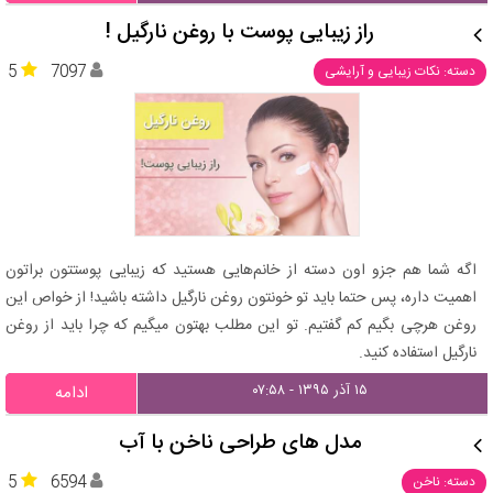
راز زیبایی پوست با روغن نارگیل !
5
7097
دسته: نکات زیبایی و آرایشی
اگه شما هم جزو اون دسته از خانم‌هایی هستید که زیبایی پوستتون براتون
اهمیت داره، پس حتما باید تو خونتون روغن نارگیل داشته باشید! از خواص این
روغن هرچی بگیم کم گفتیم. تو این مطلب بهتون میگیم که چرا باید از روغن
نارگیل استفاده کنید.
۱۵ آذر ۱۳۹۵ - ۰۷:۵۸
ادامه
مدل‌ های طراحی ناخن با آب
5
6594
دسته: ناخن