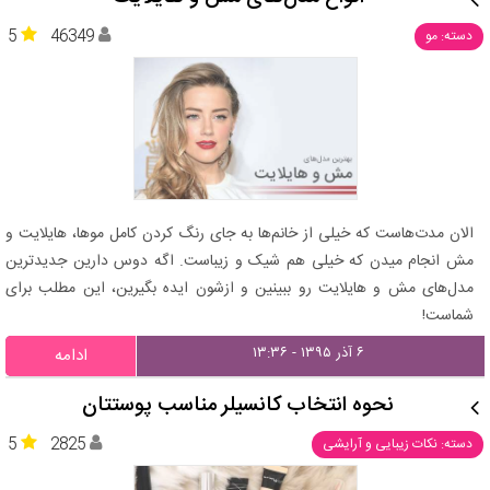
5
46349
دسته: مو
الان مدت‌هاست که خیلی از خانم‌ها به جای رنگ کردن کامل موها، هایلایت و
مش انجام میدن که خیلی هم شیک و زیباست. اگه دوس دارین جدیدترین
مدل‌های مش و هایلایت رو ببینین و ازشون ایده بگیرین، این مطلب برای
شماست!
۶ آذر ۱۳۹۵ - ۱۳:۳۶
ادامه
نحوه انتخاب کانسیلر مناسب پوستتان
5
2825
دسته: نکات زیبایی و آرایشی