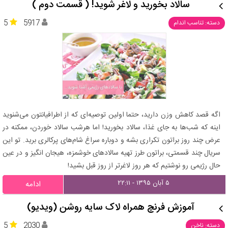
سالاد بخورید و لاغر شوید! ( قسمت دوم )
5
5917
دسته: تناسب اندام
اگه قصد کاهش وزن دارید، حتما اولین توصیه‌ای که از اطرافیانتون می‌شنوید
اینه که شب‌ها به جای غذا، سالاد بخورید! اما هرشب سالاد خوردن، ممکنه در
عرض چند روز براتون تکراری بشه و دوباره سراغ شام‌های پرکالری برید. تو این
سریال چند قسمتی، براتون طرز تهیه سالادهای خوشمزه، هیجان انگیز و در عین
حال رژیمی رو نوشتیم که هر روز لاغرتر از روز قبل بشید!
۵ آبان ۱۳۹۵ - ۲۲:۱۱
ادامه
آموزش فرنچ همراه لاک سایه روشن (ویدیو)
5
2030
دسته: ناخن