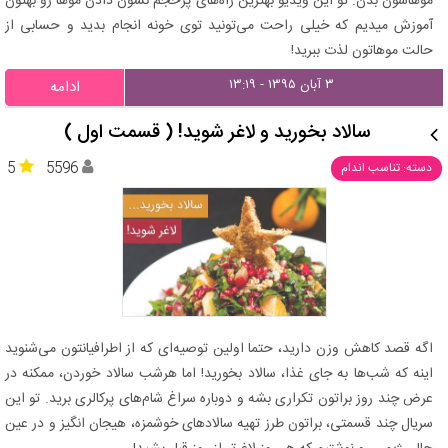
موهاشون بدن. تو این ویدیو بهترین راه‌های پرحجم نشون دادن موها رو بهتون
آموزش میدیم که خیلی راحت می‌تونید توی خونه انجام بدید و حسابی از
حالت موهاتون لذت ببرید!
۳ آبان ۱۳۹۵ - ۱۳:۱۹
ادامه
سالاد بخورید و لاغر شوید! ( قسمت اول )
5
5596
دسته: تناسب اندام
اگه قصد کاهش وزن دارید، حتما اولین توصیه‌ای که از اطرافیانتون می‌شنوید
اینه که شب‌ها به جای غذا، سالاد بخورید! اما هرشب سالاد خوردن، ممکنه در
عرض چند روز براتون تکراری بشه و دوباره سراغ شام‌های پرکالری برید. تو این
سریال چند قسمتی، براتون طرز تهیه سالادهای خوشمزه، هیجان انگیز و در عین