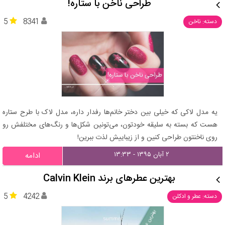
طراحی ناخن با ستاره!
5
8341
دسته: ناخن
یه مدل لاکی که خیلی بین دختر خانم‌ها رفدار داره، مدل لاک با طرح ستاره
هست که بسته به سلیقه خودتون، می‌تونین شکل‌ها و رنگ‌های مختلفش رو
روی ناخنتون طراحی کنین و از زیباییش لذت ببرین!
۲ آبان ۱۳۹۵ - ۱۳:۳۳
ادامه
بهترین عطرهای برند Calvin Klein
5
4242
دسته: عطر و ادکلن