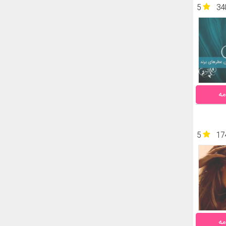
5
34
مه
5
17
مه