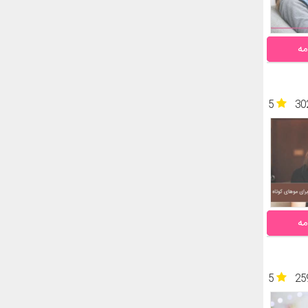
مه
5
30
مه
5
25