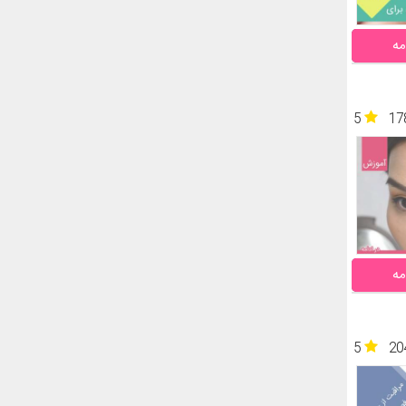
مه
5
17
مه
5
20