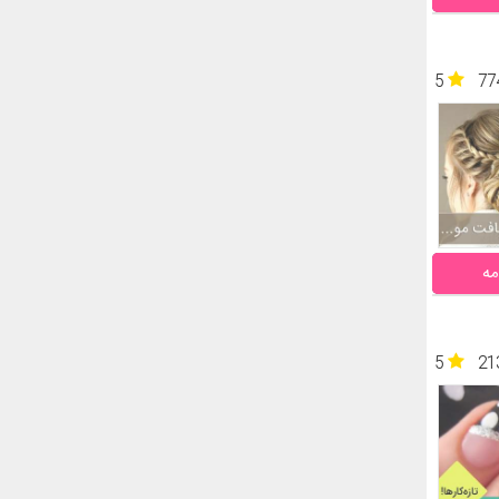
5
77
مه
5
21