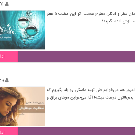
01
عطر بولگاری به عنوان یه عطر بسیار شیک و خوشبو بین علاقه مندان عطر و ادکلن مطرح هست. تو این مطلب 5 عطر
ا ازش ایده بگیرید!
ادا
43
امروز هم می‌خوایم طرز تهیه ماسکی رو یاد بگیریم که
ل یخچالتون درست میشه! اگه می‌خواین موهای براق و
ادا