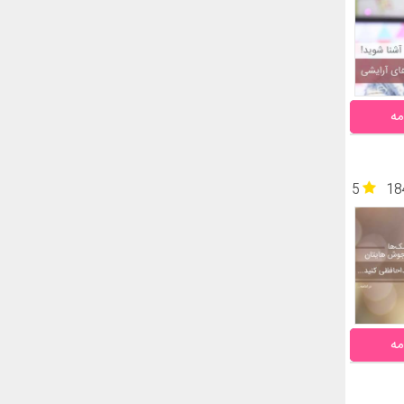
مه
5
18
مه