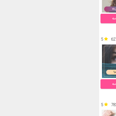
مه
5
62
مه
5
78