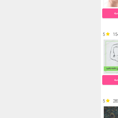
مه
5
15
مه
5
28