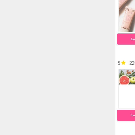
مه
5
22
مه