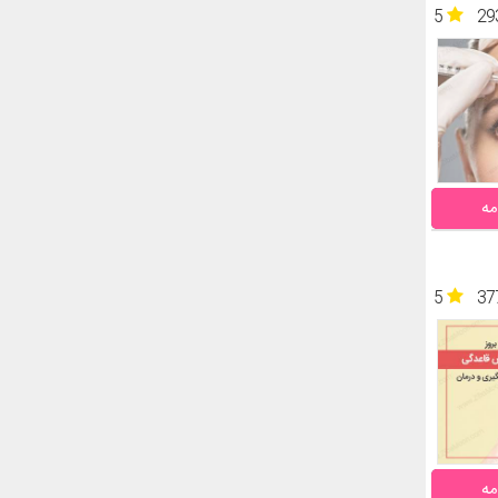
5
29
مه
5
37
مه