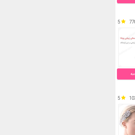
5
77
مه
5
10