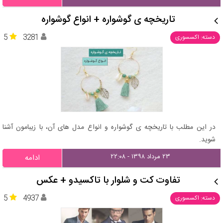
تاریخچه ی گوشواره + انواع گوشواره
5
3281
دسته: اکسسوری
در این مطلب با تاریخچه ی گوشواره و انواع مدل های آن، با زیبامون آشنا
شوید.
۲۳ مرداد ۱۳۹۸ - ۲۲:۰۸
ادامه
تفاوت کت و شلوار با تاکسیدو + عکس
5
4937
دسته: اکسسوری