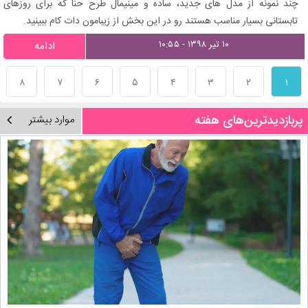
چند نمونه از مدل های جدید، ساده و مینیمال طرح حنا که برای روزهای
تابستانی بسیار مناسب هستند رو در این بخش از زیبامون دات کام ببینید.
۱۰ تیر ۱۳۹۸ - ۱۰:۵۵
ادامه
۸
۷
۶
۵
۴
۳
۲
۱
پربازدیدترین‌های هفته
موارد بیشتر