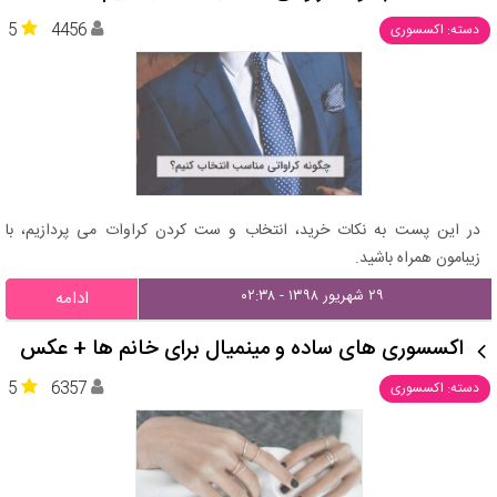
5
4456
دسته: اکسسوری
در این پست به نکات خرید، انتخاب و ست کردن کراوات می پردازیم، با
زیبامون همراه باشید.
۲۹ شهریور ۱۳۹۸ - ۰۲:۳۸
ادامه
اکسسوری های ساده و مینمیال برای خانم ها + عکس
5
6357
دسته: اکسسوری