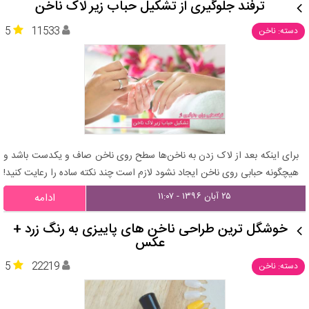
ترفند جلوگیری از تشکیل حباب زیر لاک ناخن
5
11533
دسته: ناخن
برای اینکه بعد از لاک زدن به ناخن‌ها سطح روی ناخن صاف و یکدست باشد و
هیچگونه حبابی روی ناخن ایجاد نشود لازم است چند نکته ساده را رعایت کنید!
۲۵ آبان ۱۳۹۶ - ۱۱:۰۷
ادامه
خوشگل ترین طراحی ناخن های پاییزی به رنگ زرد +
عکس
5
22219
دسته: ناخن