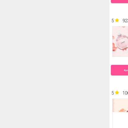
5
92
مه
5
10