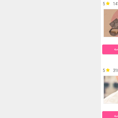
5
14
مه
5
31
مه