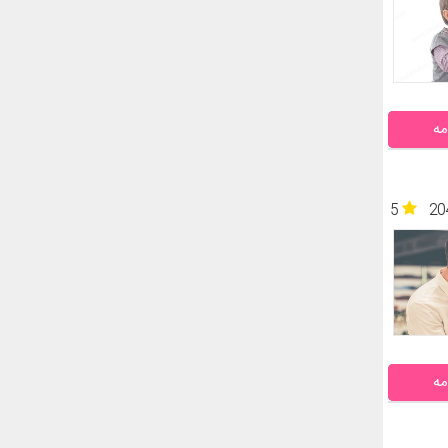
مه
5
20
مه