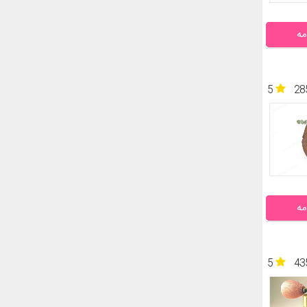
مه
5
28
مه
5
43