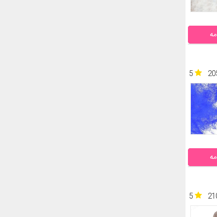
مه
5
20
مه
5
21