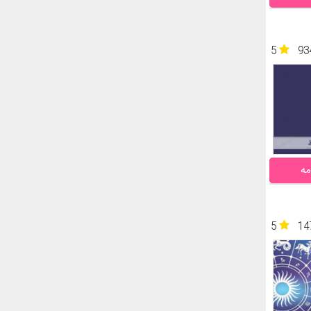
5
93
مه
5
14