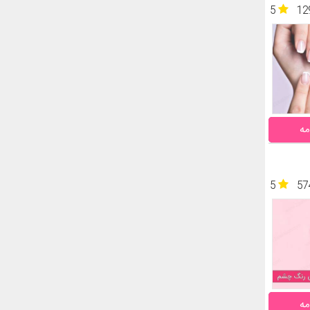
5
12
مه
5
57
مه