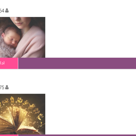
64
ادا
75