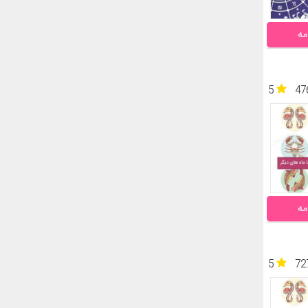
مه
5
47
مه
5
72