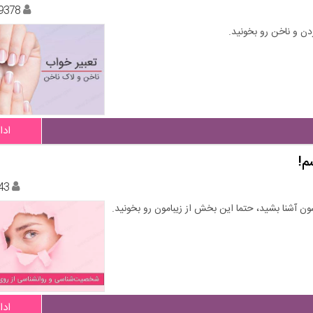
9378
ن و ناخن رو بخونید.
ادا
م!
43
ن آشنا بشید، حتما این بخش از زیبامون رو بخونید.
ادا