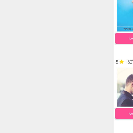
مه
5
60
مه