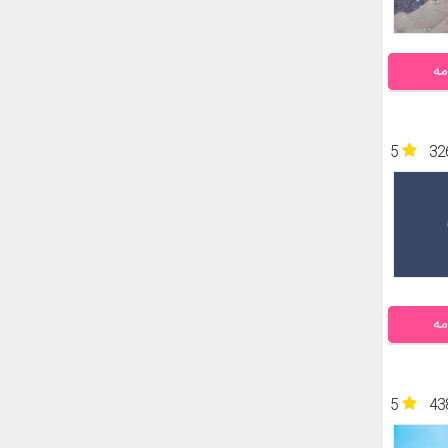
مه
5
32
مه
5
43