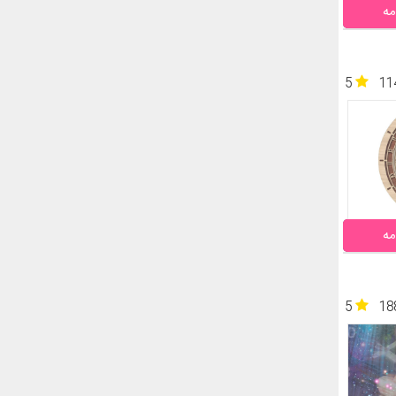
مه
5
11
مه
5
18