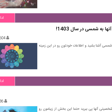
ادا
به شمسی در سال 1403! ️
604
 شمسی آشنا بشید و اطلاعات خودتون رو در این زمینه
ادا
86
 شخصیتی آنها پی ببرید حتما این بخش از زیبامون رو