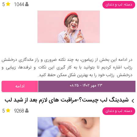
5
1044
دسته: لب و دندان
در ادامه این بخش از زیبامون، به چند نکته ضروری و راز ماندگاری درخشش
رژلب اشاره کردیم تا بتوانید با به کار گیری این نکات و ترفندها، زیبایی و
درخشش رژلب خود را به بهترین شکل ممکن حفظ کنید.
۲۳ مهر ۱۴۰۲ - ۰۸:۲۵
ادامه
شیدینگ لب چیست؟-مراقبت های لازم بعد از شید لب
5
9268
دسته: لب و دندان