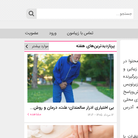
تماس با زیبامون
ورود
عضویت
پربازدیدترین‌های هفته
موارد بیشتر
ر حال حاضر تولید محتوا در
یبایی و
رگیرنده
زیرنویس
ش‌وپاسخ
ای محلی
ه آدرس
بی اختیاری ادرار سالمندان؛ علت، درمان و روش‌های کنترل در منزل
مشاهده
۱۲ مرداد ۱۴۰۵ - ۱۴:۱۶
ظرات یا