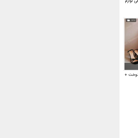
ی لوازم
 دوخت +