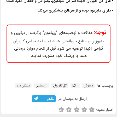
• عرق گل گاوزبان جهت امراض سوداوی، وسواس و خفقان مفید است
.
• دارای منیزیوم بوده و از سرطان پیشگیری می‌کند
.
توجه:
مقالات و توصیه‌های "زیبامون" برگرفته از برترین و
به‌روزترین منابع بین‌المللی هستند، اما به تمامی کاربران
گرامی اکیدا توصیه می شود قبل از انجام موارد درمانی
حتما با پزشک خود مشورت نمایند.
برچسب ها:
دمنوش
EXT
گل گاو زبان
آرامبخش
مسکن درد
ارسال به دوستان در
تلگرام
امتیاز دهید:
۵
۴
۳
۲
۱