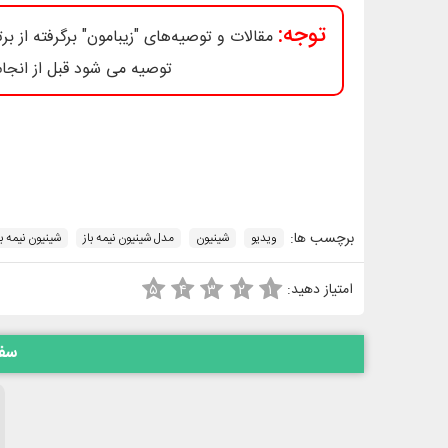
توجه:
مقالات و توصیه‌های "زیبامون" برگرفته از برتر
توصیه می شود قبل از انجام
برچسب ها:
ویدیو
شینیون
مدل شینیون نیمه باز
شینیون نیمه با
امتیاز دهید:
۵
۴
۳
۲
۱
سفا