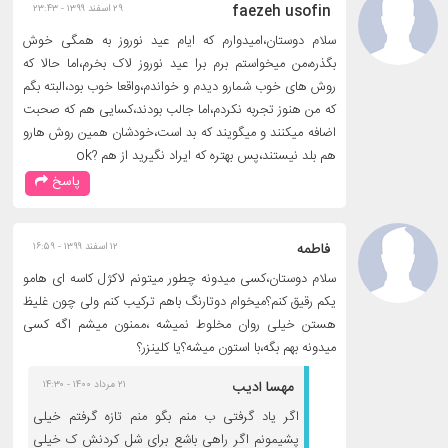
faezeh usofin
۲۹ اسفند ۱۳۹۹ - ۲۳:۴۳
سلام دوستان،امیدوارم که ایام عید نوروز به همگی خوش
بگذره،من میخواستم برم برا عید نوروز لاک بخرم،اما حالا که
روش های خوب شمارو دیدم و خواندم،واقعا خوب بود،البته بگم
که من هنوز تجربه نکردم،اما جالب بودند،کسایی هم که صحبت
اضافه میکنند و میگویند که بد است،خودشان همین روش هارو
هم بلد نیستند،پس بهتره که ایراد نگیرید از هم ?ok
پاسخ
فاطمه
۱۲ اسفند ۱۳۹۹ - ۱۶:۵۹
سلام دوستان،کسی میدونه چطور میتونم لاکژل کاسه ای هامو
یکم رقیق کنم؟میخوام دوتارنگ باهم ترکیب کنم ولی چون غلیظ
هستن خیلی روان مخلوط نمیشه ،ممنون میشم اگه کسی
میدونه بهم بگه،با استون میشه؟یا کلینزر؟
مهسا ادیب
۲۱ مرداد ۱۴۰۰ - ۱۴:۳۰
اگر یاد گرفتی ب منم بگو منم تازه گرفتم خیلی
پشیمونم اگر راهی باشع برای شل کردنش ک خیلی