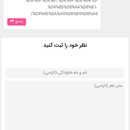
%DA%AF%D8%B1%D8%AF%D8%B4-50-
%D9%85%D8%AA%D8%B1-
%D9%85%DA%A9%D8%B9%D8%A8/
پاسخ
نظر خود را ثبت کنید