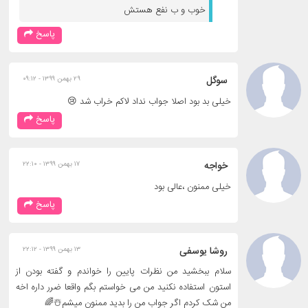
خوب و ب نفع هستش
پاسخ
سوگل
۲۹ بهمن ۱۳۹۹ - ۰۹:۱۲
خیلی بد بود اصلا جواب نداد لاکم خراب شد 😢
پاسخ
خواجه
۱۷ بهمن ۱۳۹۹ - ۲۲:۱۰
خیلی ممنون ،عالی بود
پاسخ
روشا یوسفی
۱۳ بهمن ۱۳۹۹ - ۲۲:۱۲
سلام ببخشید من نظرات پایین را خواندم و گفته بودن از
استون استفاده نکنید من می خواستم بگم واقعا ضرر داره اخه
من شک کردم اگر جواب من را بدید ممنون میشم☃️🌈