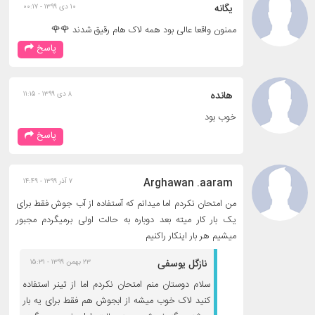
یگانه
۱۰ دی ۱۳۹۹ - ۰۰:۱۷
ممنون واقعا عالی بود همه لاک هام رقیق شدند 🌹🌹
پاسخ
هانده
۸ دی ۱۳۹۹ - ۱۱:۱۵
خوب بود
پاسخ
Arghawan .aaram
۷ آذر ۱۳۹۹ - ۱۴:۴۹
من امتحان نکردم اما میدانم که آستفاده از آب جوش فقط برای
یک بار کار میته بعد دوباره به حالت اولی برمیگردم مجبور
میشیم هر بار اینکار راکنیم
نازگل یوسفی
۲۳ بهمن ۱۳۹۹ - ۱۵:۳۱
سلام دوستان منم امتحان نکردم اما از تینر استفاده
کنید لاک خوب میشه از ابجوش هم فقط برای یه بار