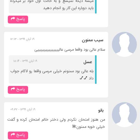
میشه دیگه نمیشع و به حالت اول خود بر میگرده
باید دوباره این کار رو انجام دهید
پاسخ
سیب ممنون
۱۹ آبان ۱۳۹۹ - ۱۲:۱۳
سلام عالی بود واقعا مرسی عالییییییییییییییی
عسل
۱۹ آبان ۱۳۹۹ - ۱۸:۱۴
بله عالی بود ممنونم خیلی مرسی واقعا رو لاکام جواب
داد 💅💅
پاسخ
بانو
۱۹ آبان ۱۳۹۹ - ۰۹:۳۲
من هنوز امتحان نکردم ولی دختر خالم امتحان کرده و گفت
خیلی خوبه ممنون🌺
پاسخ