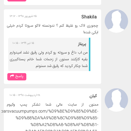
Shakila
۲۵ شهریور ۱۳۹۸ - ۱۳:۱۲
چجوری لاک رو غلیظ کنم ؟ ندونسته لاکو سروتا کردم خیلی
ابکی شده!
پریناز
۱۵ تیر ۱۳۹۹ - ۱۰:۱۵
من اب داغ و سروته رو کردم ولی رقیق نشد امیدوارم
بقیه کارکنند ممنون از زحمات شما خانم یسناکبیری
شما چکار کردید که رقیق شد ممنونم
پاسخ
کیان
۲۸ اردیبهشت ۱۳۹۸ - ۱۰:۱۵
ممنون از سایت عالی شما تشکر پمپ وکیوم
://parsvacuumpumps.com/%D9%BE%D9%85%D9%BE-
%D9%88%DA%A9%DB%8C%D9%88%D9%85-
%D8%A2%D8%A8-%D8%AF%D8%B1-