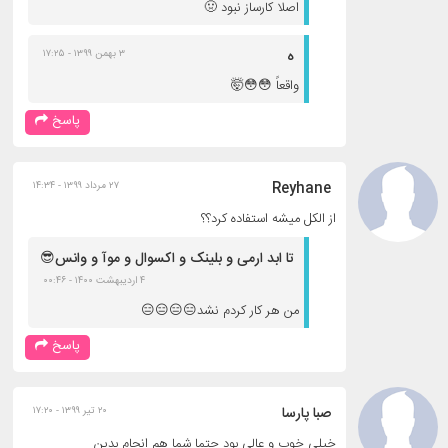
اصلا کار‌ساز نبود 🤢
ه
۳ بهمن ۱۳۹۹ - ۱۷:۲۵
واقعاً 😳😳🤯
پاسخ
Reyhane
۲۷ مرداد ۱۳۹۹ - ۱۴:۳۴
از الکل میشه استفاده کرد؟؟
تا ابد ارمی و بلینک و اکسوال و موآ و وانس😎
۴ اردیبهشت ۱۴۰۰ - ۰۰:۴۶
من هر کار کردم نشد😑😑😑😑
پاسخ
صبا پارسا
۲۰ تیر ۱۳۹۹ - ۱۷:۲۰
خیلی خوب و عالی بود حتما شما هم انجام بدین