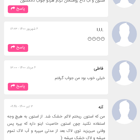
استون و آب داغ روامتحان کردم هردو جواب دادممنون
پاسخ
.ا.ا.ا
۶ شهریور ۱۴۰۰ - ۱۶:۲۳
😶😶😶😶
پاسخ
فاطی
۶ مرداد ۱۴۰۰ - ۱۳:۰۰
خیلی خوب بود من جواب گرفتم
پاسخ
آنه
۳ تیر ۱۴۰۰ - ۰۹:۴۸
من که استون ریختم لاکم خشک شد. از استون به هیچ وجه
استفاده نکنید چون استون خاصیت اینو داره که بپره پس
وقتی میریزید توی لاک بعد از مدتی میپره و آب لاک تموم
میشه و لاک خشک میشه :(