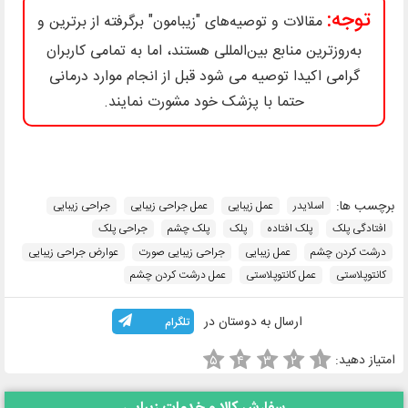
توجه:
مقالات و توصیه‌های "زیبامون" برگرفته از برترین و
به‌روزترین منابع بین‌المللی هستند، اما به تمامی کاربران
گرامی اکیدا توصیه می شود قبل از انجام موارد درمانی
حتما با پزشک خود مشورت نمایند.
برچسب ها:
اسلایدر
عمل زیبایی
عمل جراحی زیبایی
جراحی زیبایی
افتادگی پلک
پلک افتاده
پلک
پلک چشم
جراحی پلک
درشت کردن چشم
عمل زیبایی
جراحی زیبایی صورت
عوارض جراحی زیبایی
کانتوپلاستی
عمل کانتوپلاستی
عمل درشت کردن چشم
ارسال به دوستان در
تلگرام
امتیاز دهید:
۵
۴
۳
۲
۱