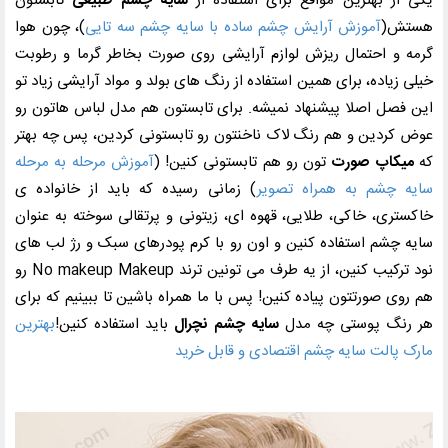
یکی از بهترین مواقع برای استفاده از
سایه چشم طبیعی
تابستون
هستش(
آموزش آرایش چشم ساده با سایه چشم سه تایی
)، چون هوا
گرمه و احتمال ریزش لوازم آرایشی روی صورت بخاطر گرما و رطوبت
خیلی زیاده، برای همین استفاده از رنگ های بولد و مواد آرایشی زیاد تو
این فصل اصلا پیشنهاد نمیشه. برای تابستون هم مدل لباس هاتون رو
عوض کردین و هم رنگ لاک ناخنتون رو تابستونی کردین، پس چه بهتر
که
میکاپ صورت
تون رو هم تابستونی کنین! (
آموزش مرحله به مرحله
سایه چشم به همراه تصویر
) زمانی رسیده که باید از خانواده ی
خاکستری، خاکی، طلایی، قهوه ای، زیتونی و پرتقالی سوخته به عنوان
سایه چشم استفاده کنین و اون رو با کرم پودرهای سبک و رژ لب های
نود ترکیب کنین، از یه طرف می تونین ترند
No makeup Makeup
رو
هم روی صورتتون پیاده کنین! پس با ما همراه باشین تا ببینیم که برای
هر رنگ پوستی چه مدل
سایه چشم نچرال
باید استفاده کنین!
بهترین
مارک پالت سایه چشم اقتصادی و قابل خرید