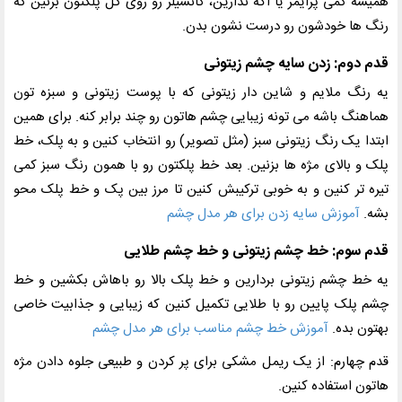
همیشه کمی پرایمر یا اگه ندارین، کانسیلر رو روی کل پلکتون بزنین که
رنگ ها خودشون رو درست نشون بدن.
قدم دوم: زدن سایه چشم زیتونی
یه رنگ ملایم و شاین دار زیتونی که با پوست زیتونی و سبزه تون
هماهنگ باشه می تونه زیبایی چشم هاتون رو چند برابر کنه. برای همین
ابتدا یک رنگ زیتونی سبز (مثل تصویر) رو انتخاب کنین و به پلک، خط
پلک و بالای مژه ها بزنین. بعد خط پلکتون رو با همون رنگ سبز کمی
تیره تر کنین و به خوبی ترکیبش کنین تا مرز بین پک و خط پلک محو
بشه.
آموزش سایه زدن برای هر مدل چشم
قدم سوم: خط چشم زیتونی و خط چشم طلایی
یه خط چشم زیتونی بردارین و خط پلک بالا رو باهاش بکشین و خط
چشم پلک پایین رو با طلایی تکمیل کنین که زیبایی و جذابیت خاصی
بهتون بده.
آموزش خط چشم مناسب برای هر مدل چشم
قدم چهارم: از یک ریمل مشکی برای پر کردن و طبیعی جلوه دادن مژه
هاتون استفاده کنین.