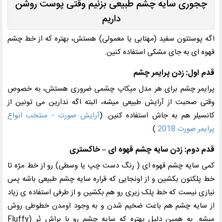
چجوری سایه چشم طبیعی بزنیم وقتی پوست روشن
داریم
اگه پوستتون سفید (مهتابی یا معمولی) هستش، بهتره که از خط چشم
قهوه ای به جای مشکی استفاده کنین.
قدم اول: زدن پرایمر چشم
پرایمر چشم برای هر مدل میکاپ چشمی ضروری هستش، به خصوص
وقتی صحبت از آرایش طبیعی میشه، البته اگه ندارین می تونین از
کانسیلر هم به جاش استفاده کنین. (
آرایش صورت - منتخب انواع
پرایمر صورت 2018
)
قدم دوم: زدن سایه چشم قهوه ای – خاکستری
کمی سایه چشم قهوه ای ( رنگ دست چپ یا وسطی) رو از خط مژه تا
خط پلکتون بکشین و از اونجایی که قراره سایه چشم طبیعی باشه پس
نیازی نیست که خط پلک زیری رو هم بکشین و از طرفی استفاده ی زیاد
از سایه چشم هم باعث ضخیم شدن و به وجود اومدن خطوطی روش
میشه. به همین دلیل بهتره که سایه چشم رو با براش پُر (
Fluffy