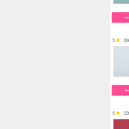
مه
5
26
مه
5
22