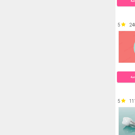
مه
5
24
مه
5
11