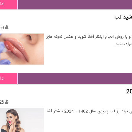
ادا
شید لب
63
و با روش انجام اینکار آشنا شوید و عکس نمونه های
اه بمانید.
ادا
26
اگر به فکر تغییر رنگ رژلب خود هستید و می خواهید با رنگهای ترند رژ لب پاییزی سال 1402 - 2024 بیشتر آشنا