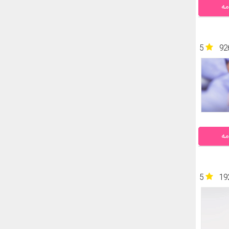
مه
5
92
مه
5
19