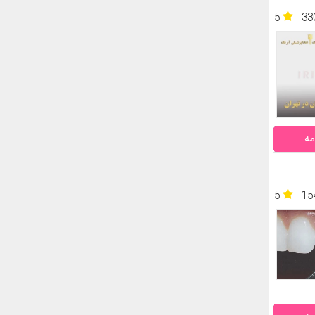
5
33
مه
5
15