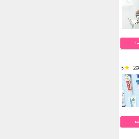
مه
5
29
مه