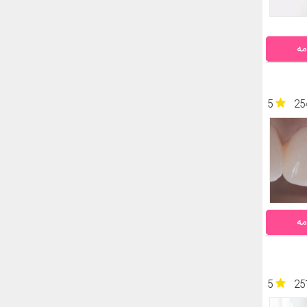
مه
5
25
مه
5
25