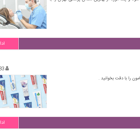
ادا
83
ون را با دقت بخوانید .
ادا