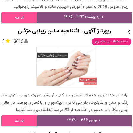
زیبای عروس 2018 به همراه آموزش شینیون ساده و کلاسیک را بخوانید!
۱ اردیبهشت ۱۳۹۷ - ۱۴:۴۵
ادامه
رپورتاژ آگهی - افتتاحیه سالن زیبایی مژگان
5
3616
دسته: خواندنی های روز
ارائه ی جدیدترین خدمات شینیون، میکاپ، آرایش صورت عروس، کوپ مو،
رنگ و مش و هایلایت، طراحی ناخن، اپیلاسیون و پاکسازی پوست در سالن
زیبایی مژگان! با حضور در افتتاحیه از 50 درصد تخفیف بهره مند شوید!
۸ بهمن ۱۳۹۶ - ۱۳:۴۹
ادامه