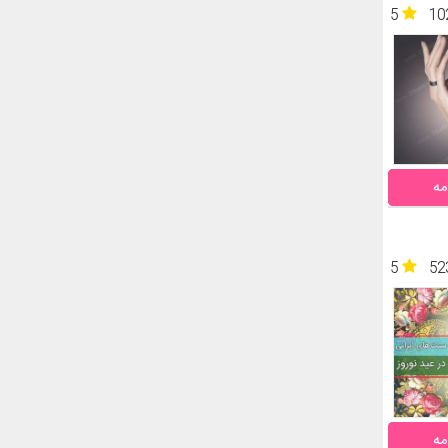
5
10
مه
5
52
مه