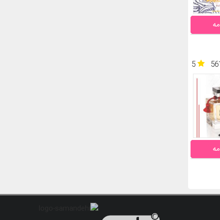
مه
5
56
مه