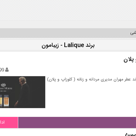
یشی
برند Lalique - زیبامون
 پلان
99
د عطر مهران مدیری مردانه و زنانه ( کلوزاپ و پلان)
ادا