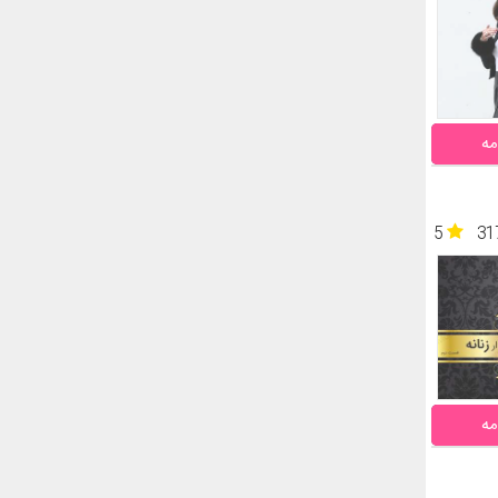
مه
5
31
مه