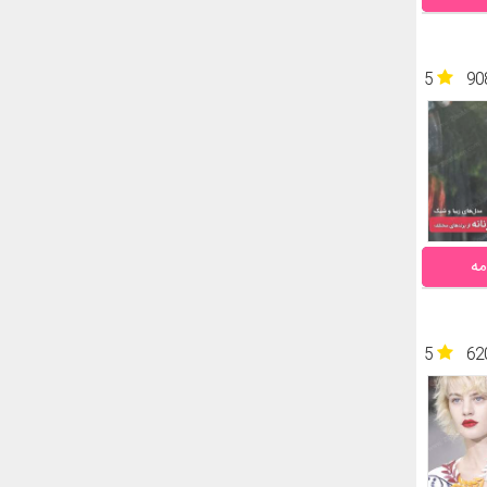
5
90
مه
5
62