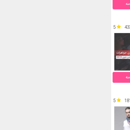
مه
5
43
مه
5
18