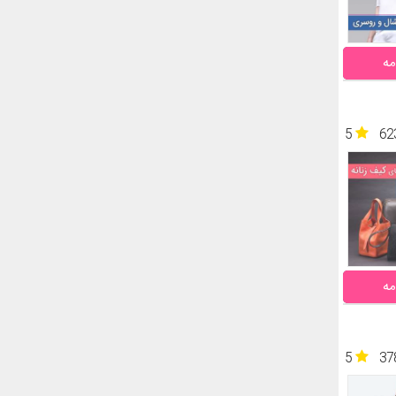
مه
5
62
مه
5
37