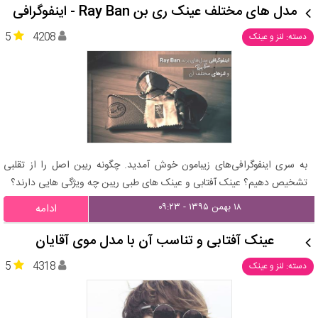
مدل های مختلف عینک ری بن Ray Ban - اینفوگرافی
5
4208
دسته: لنز و عینک
به سری اینفوگرافی‌های زیبامون خوش آمدید. چگونه ریبن اصل را از تقلبی
تشخیص دهیم؟ عینک آفتابی و عینک های طبی ریبن چه ویژگی هایی دارند؟
۱۸ بهمن ۱۳۹۵ - ۰۹:۲۳
ادامه
عینک آفتابی و تناسب آن با مدل موی آقایان
5
4318
دسته: لنز و عینک