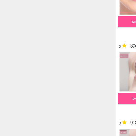
مه
5
39
مه
5
91