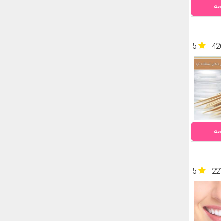
مه
5
42
مه
5
22