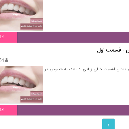
ادا
ان - قسمت اول
64
وص دندان اهمیت خیلی زیادی هستند، به خصوص در
ادا
۱