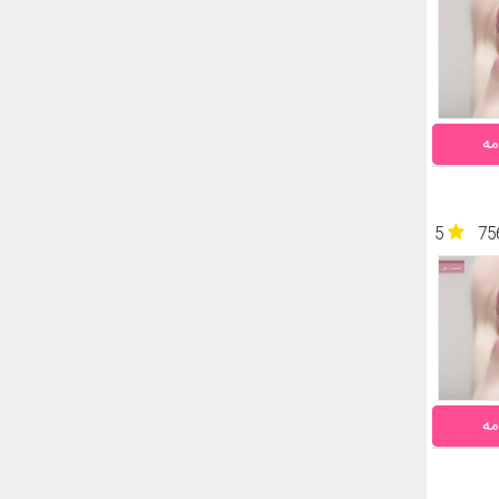
مه
5
75
مه