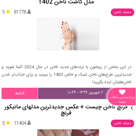
مدل کاشت ناخن 1402
5
81778
دسته: ناخن
در این بخش از زیبامون با ترندهای جدید ناخن در سال 2024 آشنا شوید و
جدیدترین طرح‌های ناخن شیک و خاص 1402 را ببینید و برای جذاب‌تر شدن
ناخن‌هایتان ایده بگیرید!
۲ شهریور ۱۳۹۹ - ۱۰:۲۴
ادامه
پربازدیدترین مطالب
هفته
فرنچ ناخن چیست + عکس جدیدترین مدلهای مانیکور
فرنچ
5
11404
دسته: ناخن