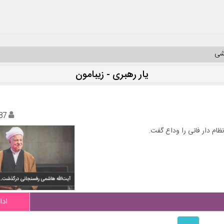
یشی
یار رهبری - زیبامون
87
م دار فانی را وداع گفت.
ادا